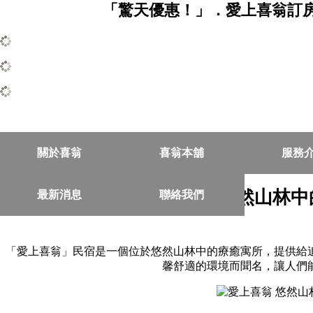
「驚天優惠！」．愛上喜
關於喜翁
喜翁本舖
服務
愛上喜翁 悠然山林
最新消息
聯絡我們
「愛上喜翁」民宿是一個位於悠然山林中的療癒寓所，提供給
馨舒適的環境而聞名，讓人們