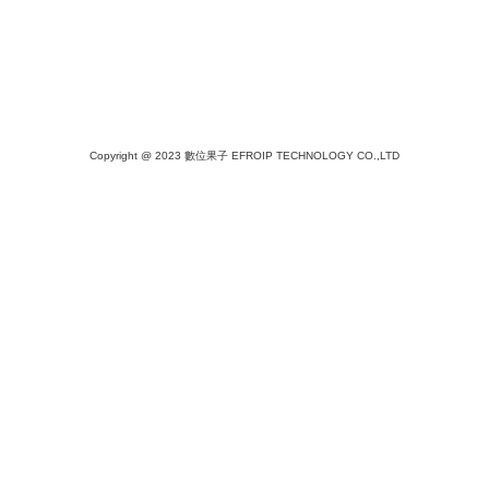
Copyright @ 2023 數位果子 EFROIP TECHNOLOGY CO.,LTD